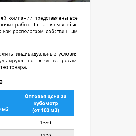
ашей компании представлены все
прочих работ. Поставляем любые
к как располагаем собственным
ложить индивидуальные условия
сультируют по всем вопросам.
тво товара.
е
Оптовая цена за
кубометр
0 м3
(от 100 м3)
1350
1300