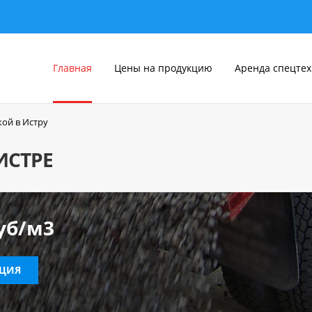
Главная
Цены на продукцию
Аренда спецте
кой в Истру
ИСТРЕ
уб/м3
АЦИЯ