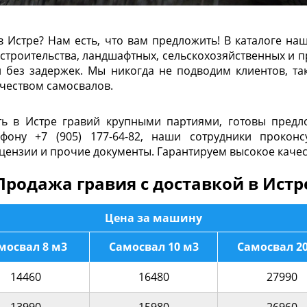
 в Истре? Нам есть, что вам предложить! В каталоге н
строительства, ландшафтных, сельскохозяйственных и 
 без задержек. Мы никогда не подводим клиентов, та
чеством самосвалов.
ить в Истре гравий крупными партиями, готовы пред
фону +7 (905) 177-64-82, наши сотрудники прокон
цензии и прочие документы. Гарантируем высокое качес
Продажа гравия с доставкой в Истр
Цена за машину
мосвал 8 м3
Самосвал 10 м3
Самосвал 2
14460
16480
27990
13990
15980
26960