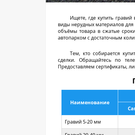
Асфальтовая крошка
Ищете, где купить гравий
Аренда спецтехники
виды нерудных материалов для 
объёмы товара в сжатые сроки
Вывоз мусора
автопарком с достаточным коли
Вывоз грунта/земли
Тем, кто собирается куп
сделки. Обращайтесь по теле
Разработка котлованов
Предоставляем сертификаты, ли
О нас
Контакты
Наименование
Са
Гравий 5-20 мм
Гравий 20-40 мм